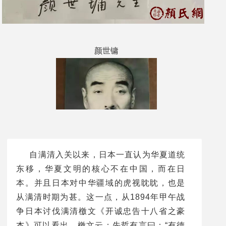
颜世镛
自满清入关以来，日本一直认为华夏道统
东移，华夏文明的核心不在中国，而在日
本。并且日本对中华疆域的虎视眈眈，也是
从满清时期为甚。这一点，从1894年甲午战
争日本讨伐满清檄文《开诚忠告十八省之豪
生于1903年
杰》可以看出。檄文云：先哲有言曰：“有德