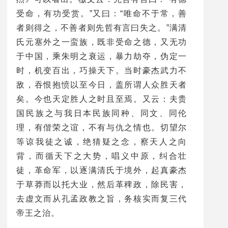
受命，有功受赏。”又曰：“唯命不于常，善
者则得之，不善者则先哲有言曰失之。”满清
氏元塞外之一蛮族，既非受命之德，又无功
于中国，乘朱明之衰运，暴力劫夺，伪定一
时，机变百出，巧操天下。当时豪杰武力不
敌，吞恨抱愤以至今日，盖所谓人众胜天者
矣。今也天定胜人之时且至焉。又云：夫贵
国民族之与我日本民族同种、同文、同伦
理，有偕荣之谊，不有与仇之情也。切望尔
颜世镛，字冠声，
等谅我徒之诚，绝猜疑之念，察天人之向
复圣颜子第七十七代嫡
背，而循天下之大势，唱义中原，纠合壮
长孙，山东曲阜人。其
徒，革命军，以逐满清氏于境外，起真豪杰
父颜景堉为清末翰林院
于草莽而以托大业，然后革稗政，除民害，
五经博士，1915年改
去虚文而从孔孟政教之旨，务核实而复三代
任复圣颜子奉祀官。生
帝王之治。
于1903年，颜世镛自