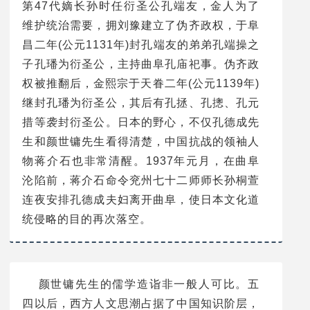
第47代嫡长孙时任衍圣公孔端友，金人为了
维护统治需要，拥刘豫建立了伪齐政权，于阜
昌二年(公元1131年)封孔端友的弟弟孔端操之
子孔璠为衍圣公，主持曲阜孔庙祀事。伪齐政
权被推翻后，金熙宗于天眷二年(公元1139年)
继封孔璠为衍圣公，其后有孔拯、孔摠、孔元
措等袭封衍圣公。日本的野心，不仅孔德成先
生和颜世镛先生看得清楚，中国抗战的领袖人
物蒋介石也非常清醒。1937年元月，在曲阜
沦陷前，蒋介石命令兖州七十二师师长孙桐萱
连夜安排孔德成夫妇离开曲阜，使日本文化道
统侵略的目的再次落空。
颜世镛先生的儒学造诣非一般人可比。五
四以后，西方人文思潮占据了中国知识阶层，