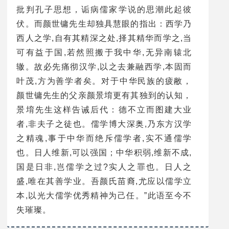
批判孔子思想，诟病儒家学说的思潮此起彼
伏。而颜世镛先生却独具慧眼的指出：西学乃
西人之学,自有其精深之处,择其精华而学之,当
可有益于国,若然照搬于我中华,无异南辕北
辙。故必先痛彻汉学,以之去兼融西学,本固而
叶茂,方为善学者矣。对于中华民族的疲敝，
颜世镛先生的父亲颜景堉更有其独到的认知，
景堉先生这样告诫后代：德不立而图建大业
者,非夫子之徒也。儒学博大深奥,乃东方汉学
之精魂,事于中华而绝斥儒学者,实不通儒学
也。日人维新,可以强国；中华积弱,维新不成,
国是日非,岂儒学之过?实人之罪也。日人之
盛,唯在其善学业。吾颜氏苗裔,尤应以儒学立
本,以光大儒学优秀精神为己任。”此语至今不
失璀璨。