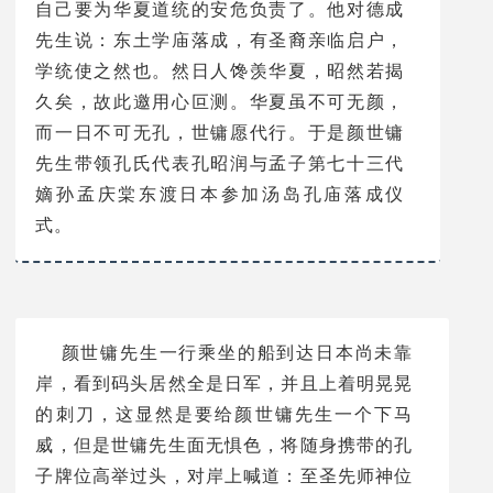
自己要为华夏道统的安危负责了。他对德成
先生说：东土学庙落成，有圣裔亲临启户，
学统使之然也。然日人馋羡华夏，昭然若揭
久矣，故此邀用心叵测。华夏虽不可无颜，
而一日不可无孔，世镛愿代行。于是颜世镛
先生带领孔氏代表孔昭润与孟子第七十三代
嫡孙孟庆棠东渡日本参加汤岛孔庙落成仪
式。
颜世镛先生一行乘坐的船到达日本尚未靠
岸，看到码头居然全是日军，并且上着明晃晃
的刺刀，这显然是要给颜世镛先生一个下马
威，但是世镛先生面无惧色，将随身携带的孔
子牌位高举过头，对岸上喊道：至圣先师神位