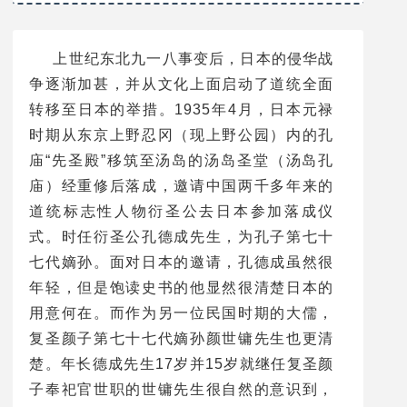
幼受到父亲的启蒙教
育，学业优秀，人品端
方。1918年父亲病逝
上世纪东北九一八事变后，日本的侵华战
后，由他继任复圣颜子
争逐渐加甚，并从文化上面启动了道统全面
奉祀官世职。1920年
转移至日本的举措。1935年4月，日本元禄
孔子七十七代孙孔德成
时期从东京上野忍冈（现上野公园）内的孔
出生时，他曾作为监护
庙“先圣殿”移筑至汤岛的汤岛圣堂（汤岛孔
人在孔府日夜监护，并
庙）经重修后落成，邀请中国两千多年来的
签字公证，上报北京内
道统标志性人物衍圣公去日本参加落成仪
务府。1934年任复圣
式。时任衍圣公孔德成先生，为孔子第七十
颜子奉祀官（简任
七代嫡孙。面对日本的邀请，孔德成虽然很
官）。
年轻，但是饱读史书的他显然很清楚日本的
用意何在。而作为另一位民国时期的大儒，
复圣颜子第七十七代嫡孙颜世镛先生也更清
楚。年长德成先生17岁并15岁就继任复圣颜
子奉祀官世职的世镛先生很自然的意识到，