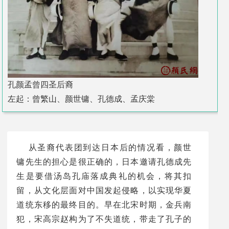
孔颜孟曾四圣后裔
左起：曾繁山、颜世镛、孔德成、孟庆棠
从圣裔代表团到达日本后的情况看，颜世
镛先生的担心是很正确的，日本邀请孔德成先
生是要借汤岛孔庙落成典礼的机会，将其扣
留，从文化层面对中国发起侵略，以实现华夏
道统东移的最终目的。早在北宋时期，金兵南
犯，宋高宗赵构为了不失道统，带走了孔子的