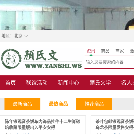
地区：
北京
资讯
商品
商家
活
首页
联谊活动
新闻中心
颜氏文学
名人
最新商品
最热商品
推荐商品
陈年铁观音茶饼车内饰品挂件十二生肖碳
茶叶包邮铁观音茶饼
焙收藏限量版出入平安安得
乌龙茶限量发售安得