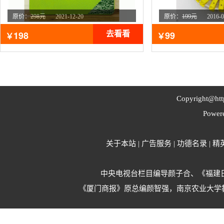
原价：
298元
2021-12-20
原价：
199元
2016-0
点击：
10965
次
198
99
去看看
￥
￥
Copyright@
ht
Powe
关于本站
|
广告服务
|
功德名录
|
精
中央电视台栏目编导颜子合、《福建
《厦门商报》原总编颜智强，南京农业大学