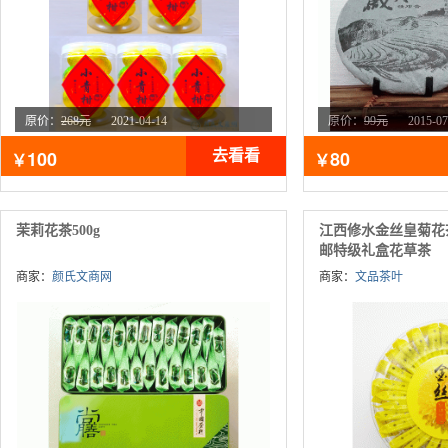
原价：
268元
2021-04-14
原价：
99元
2015-07
点击：
12188
次
100
80
去看看
￥
￥
茉莉花茶500g
江西修水金丝皇菊花
邮特级礼盒花草茶
商家：
颜氏文商网
商家：
文品茶叶