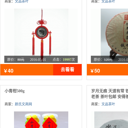
商家：
文品茶叶
商家：
文品茶叶
原价：
80元
2016-05-01
点击：
19997
次
原价：
120元
2016-0
40
50
去看看
￥
￥
小青柑500g
岁月无痕 天道有常 
老茶 茶叶包邮 安得
商家：
颜氏文商网
商家：
文品茶叶